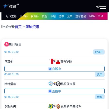
NBA
CBA
足球直播
世界杯
欧洲杯
英超
中超
德甲
法甲
篮球直播
页
直播
>
首页
篮球资讯
当前位置:
直播
资讯
资讯
录像
热门赛事
录像
08-09 01:30
欧锦C
马耳他
直布罗陀
直播中
08-09 01:30
奥甲
哈特堡格
格拉茨风暴
直播中
08-09 01:30
俄超
罗斯托夫
莫斯科中央陆军