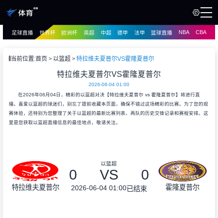
NBA
CBA
足球直播
世界杯
欧洲杯
英超
中超
德甲
法甲
篮球直播
页
直播
直播
当前位置:
首页
以篮超
特拉维夫夏普尔VS霍隆夏普尔
资讯
特拉维夫夏普尔VS霍隆夏普尔
资讯
2026-06-04 01:00
录像
录像
在2026年06月04日，精彩的以篮超对决【特拉维夫夏普尔 vs 霍隆夏普尔】将进行直
播。喜爱以篮超的球迷们，别忘了提前收藏本页面，确保不错过这场精彩的比赛。为了您的观
赛体验，还特别为您整理了关于以篮超的最新比赛列表、两队的历史交锋记录和赛程安排。这
里是您获取以篮超直播信息的最佳地点，敬请关注。
以篮超
0
VS
0
特拉维夫夏普尔
霍隆夏普尔
2026-06-04 01:00
已结束