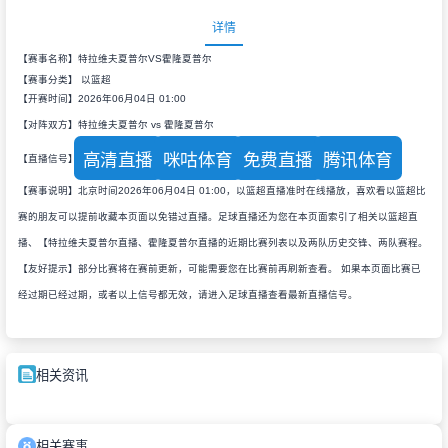
详情
【赛事名称】特拉维夫夏普尔VS霍隆夏普尔
【赛事分类】
以篮超
【开赛时间】2026年06月04日 01:00
【对阵双方】特拉维夫夏普尔 vs 霍隆夏普尔
高清直播
咪咕体育
免费直播
腾讯体育
【直播信号】
【赛事说明】北京时间2026年06月04日 01:00，以篮超直播准时在线播放，喜欢看以篮超比
赛的朋友可以提前收藏本页面以免错过直播。足球直播还为您在本页面索引了相关以篮超直
播、【特拉维夫夏普尔直播、霍隆夏普尔直播的近期比赛列表以及两队历史交锋、两队赛程。
【友好提示】部分比赛将在赛前更新，可能需要您在比赛前再刷新查看。 如果本页面比赛已
经过期已经过期，或者以上信号都无效，请进入足球直播查看最新直播信号。
相关资讯
相关赛事