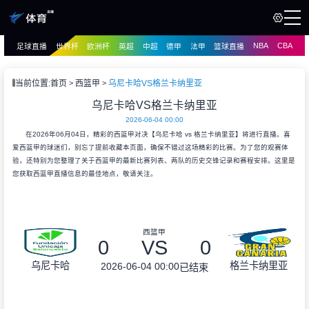
NBA
CBA
足球直播
世界杯
欧洲杯
英超
中超
德甲
法甲
篮球直播
页
直播
直播
当前位置:
首页
西篮甲
乌尼卡哈VS格兰卡纳里亚
资讯
乌尼卡哈VS格兰卡纳里亚
资讯
2026-06-04 00:00
录像
录像
在2026年06月04日，精彩的西篮甲对决【乌尼卡哈 vs 格兰卡纳里亚】将进行直播。喜
爱西篮甲的球迷们，别忘了提前收藏本页面，确保不错过这场精彩的比赛。为了您的观赛体
验，还特别为您整理了关于西篮甲的最新比赛列表、两队的历史交锋记录和赛程安排。这里是
您获取西篮甲直播信息的最佳地点，敬请关注。
西篮甲
0
VS
0
乌尼卡哈
格兰卡纳里亚
2026-06-04 00:00
已结束