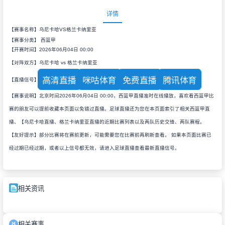
详情
【赛事名称】乌尼卡哈VS格兰卡纳里亚
【赛事分类】
西篮甲
【开赛时间】2026年06月04日 00:00
【对阵双方】乌尼卡哈 vs 格兰卡纳里亚
高清直播
咪咕体育
免费直播
腾讯体育
【直播信号】
【赛事说明】北京时间2026年06月04日 00:00，西篮甲直播准时在线播放，喜欢看西篮甲比
赛的朋友可以提前收藏本页面以免错过直播。足球直播还为您在本页面索引了相关西篮甲直
播、【乌尼卡哈直播、格兰卡纳里亚直播的近期比赛列表以及两队历史交锋、两队赛程。
【友好提示】部分比赛将在赛前更新，可能需要您在比赛前再刷新查看。 如果本页面比赛已
经过期已经过期，或者以上信号都无效，请进入足球直播查看最新直播信号。
相关资讯
相关赛事