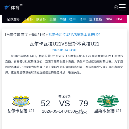
NBA
CBA
足球直播
世界杯
欧洲杯
英超
中超
德甲
法甲
篮球直播
页
直播
直播
当前位置:
首页
葡U21冠
瓦尔卡瓦拉U21VS里斯本竞技U21
资讯
瓦尔卡瓦拉U21VS里斯本竞技U21
资讯
2026-05-14 04:30
录像
录像
在2026年05月14日，精彩的葡U21冠对决【瓦尔卡瓦拉U21 vs 里斯本竞技U21】将进行
直播。喜爱葡U21冠的球迷们，别忘了提前收藏本页面，确保不错过这场精彩的比赛。为了您
的观赛体验，还特别为您整理了关于葡U21冠的最新比赛列表、两队的历史交锋记录和赛程安
排。这里是您获取葡U21冠直播信息的最佳地点，敬请关注。
葡U21冠
52
VS
79
瓦尔卡瓦拉U21
里斯本竞技U21
2026-05-14 04:30
已结束