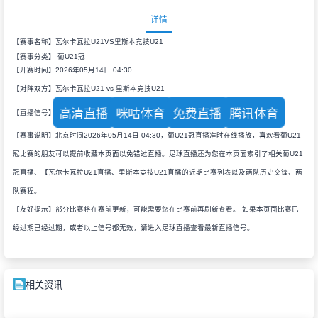
详情
【赛事名称】瓦尔卡瓦拉U21VS里斯本竞技U21
【赛事分类】
葡U21冠
【开赛时间】2026年05月14日 04:30
【对阵双方】瓦尔卡瓦拉U21 vs 里斯本竞技U21
高清直播
咪咕体育
免费直播
腾讯体育
【直播信号】
【赛事说明】北京时间2026年05月14日 04:30，葡U21冠直播准时在线播放，喜欢看葡U21
冠比赛的朋友可以提前收藏本页面以免错过直播。足球直播还为您在本页面索引了相关葡U21
冠直播、【瓦尔卡瓦拉U21直播、里斯本竞技U21直播的近期比赛列表以及两队历史交锋、两
队赛程。
【友好提示】部分比赛将在赛前更新，可能需要您在比赛前再刷新查看。 如果本页面比赛已
经过期已经过期，或者以上信号都无效，请进入足球直播查看最新直播信号。
相关资讯