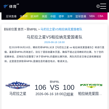
NBA
CBA
足球直播
世界杯
欧洲杯
英超
中超
德甲
法甲
篮球直播
页
直播
直播
当前位置:
首页
菲MPBL
马尼拉之星VS帕拉纳克爱国者队
资讯
马尼拉之星VS帕拉纳克爱国者队
资讯
2026-06-16 18:00
录像
录像
在2026年06月16日，精彩的菲MPBL对决【马尼拉之星 vs 帕拉纳克爱国者队】将进行直
播。喜爱菲MPBL的球迷们，别忘了提前收藏本页面，确保不错过这场精彩的比赛。为了您的
观赛体验，还特别为您整理了关于菲MPBL的最新比赛列表、两队的历史交锋记录和赛程安
排。这里是您获取菲MPBL直播信息的最佳地点，敬请关注。
菲MPBL
106
VS
100
马尼拉之星
帕拉纳克爱国者队
2026-06-16 18:00
已结束