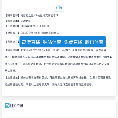
详情
【赛事名称】马尼拉之星VS帕拉纳克爱国者队
【赛事分类】
菲MPBL
【开赛时间】2026年06月16日 18:00
【对阵双方】马尼拉之星 vs 帕拉纳克爱国者队
高清直播
咪咕体育
免费直播
腾讯体育
【直播信号】
【赛事说明】北京时间2026年06月16日 18:00，菲MPBL直播准时在线播放，喜欢看菲
MPBL比赛的朋友可以提前收藏本页面以免错过直播。足球直播还为您在本页面索引了相关菲
MPBL直播、【马尼拉之星直播、帕拉纳克爱国者队直播的近期比赛列表以及两队历史交锋、
两队赛程。
【友好提示】部分比赛将在赛前更新，可能需要您在比赛前再刷新查看。 如果本页面比赛已
经过期已经过期，或者以上信号都无效，请进入足球直播查看最新直播信号。
相关资讯