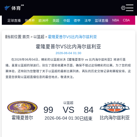
NBA
CBA
足球直播
世界杯
欧洲杯
英超
中超
德甲
法甲
篮球直播
页
直播
直播
当前位置:
首页
以篮超
霍隆夏普尔VS比内海尔兹利亚
资讯
霍隆夏普尔VS比内海尔兹利亚
资讯
2026-06-04 01:30
录像
录像
在2026年06月04日，精彩的以篮超对决【霍隆夏普尔 vs 比内海尔兹利亚】将进行直
播。喜爱以篮超的球迷们，别忘了提前收藏本页面，确保不错过这场精彩的比赛。为了您的观
赛体验，还特别为您整理了关于以篮超的最新比赛列表、两队的历史交锋记录和赛程安排。这
里是您获取以篮超直播信息的最佳地点，敬请关注。
以篮超
99
VS
84
霍隆夏普尔
比内海尔兹利亚
2026-06-04 01:30
已结束