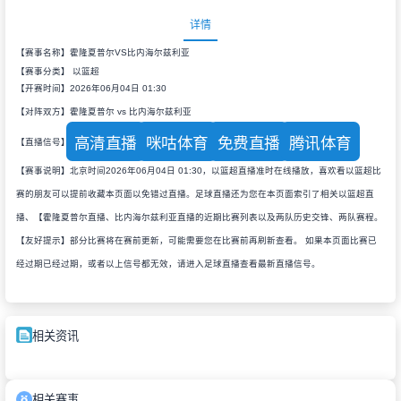
详情
【赛事名称】霍隆夏普尔VS比内海尔兹利亚
【赛事分类】
以篮超
【开赛时间】2026年06月04日 01:30
【对阵双方】霍隆夏普尔 vs 比内海尔兹利亚
高清直播
咪咕体育
免费直播
腾讯体育
【直播信号】
【赛事说明】北京时间2026年06月04日 01:30，以篮超直播准时在线播放，喜欢看以篮超比
赛的朋友可以提前收藏本页面以免错过直播。足球直播还为您在本页面索引了相关以篮超直
播、【霍隆夏普尔直播、比内海尔兹利亚直播的近期比赛列表以及两队历史交锋、两队赛程。
【友好提示】部分比赛将在赛前更新，可能需要您在比赛前再刷新查看。 如果本页面比赛已
经过期已经过期，或者以上信号都无效，请进入足球直播查看最新直播信号。
相关资讯
相关赛事