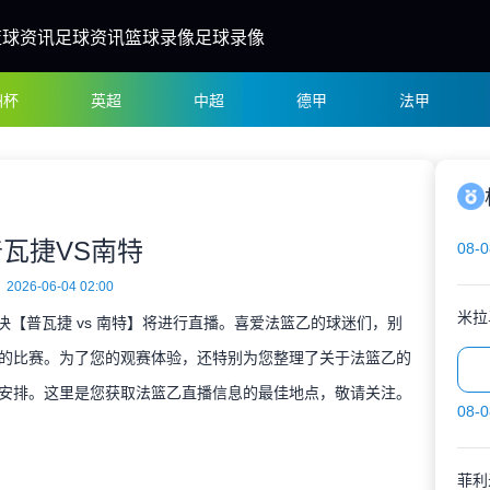
篮球资讯
足球资讯
篮球录像
足球录像
洲杯
英超
中超
德甲
法甲
普瓦捷VS南特
08-0
2026-06-04 02:00
米拉
对决【普瓦捷 vs 南特】将进行直播。喜爱法篮乙的球迷们，别
的比赛。为了您的观赛体验，还特别为您整理了关于法篮乙的
安排。这里是您获取法篮乙直播信息的最佳地点，敬请关注。
08-0
菲利