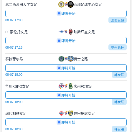
尼兰西澳洲大学女足
西部足球中心女足
即将开始
08-07 17:00
澳西女超
FC索伦托女足
珀斯红星女足
即将开始
08-07 17:15
菲州长杯
泰拉菲尔马
勇士之路
即将开始
08-07 18:00
韩女联
华川KSPO女足
庆州FC女足
即将开始
08-07 18:00
韩女联
现代制铁女足
世宗龟尾女足
即将开始
08-07 18:00
韩女联