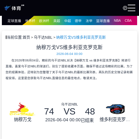
NBA
CBA
足球直播
世界杯
欧洲杯
英超
中超
德甲
法甲
篮球直播
页
直播
直播
当前位置:
首页
乌干达NBL
纳穆万戈VS维多利亚克罗克斯
资讯
纳穆万戈VS维多利亚克罗克斯
资讯
2026-06-04 00:00
录像
录像
在2026年06月04日，精彩的乌干达NBL对决【纳穆万戈 vs 维多利亚克罗克斯】将进行
直播。喜爱乌干达NBL的球迷们，别忘了提前收藏本页面，确保不错过这场精彩的比赛。为了
您的观赛体验，还特别为您整理了关于乌干达NBL的最新比赛列表、两队的历史交锋记录和赛
程安排。这里是您获取乌干达NBL直播信息的最佳地点，敬请关注。
乌干达NBL
74
VS
48
纳穆万戈
维多利亚克罗克斯
2026-06-04 00:00
已结束