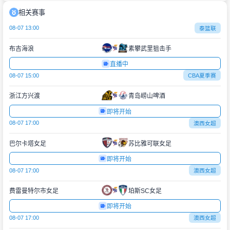
相关赛事
08-07 13:00
泰篮联
布吉海浪
素攀武里狙击手
直播中
08-07 15:00
CBA夏季赛
浙江方兴渡
青岛崂山啤酒
即将开始
08-07 17:00
澳西女超
巴尔卡塔女足
苏比雅可联女足
即将开始
08-07 17:00
澳西女超
费雷曼特尔市女足
珀斯SC女足
即将开始
08-07 17:00
澳西女超