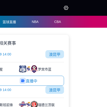
NBA
CBA
篮球直播
相关赛事
9 14:00
澳昆甲
星
罗宾市蓝
直播中
9 14:00
澳昆甲
斯班前锋
瑞德兰茨联