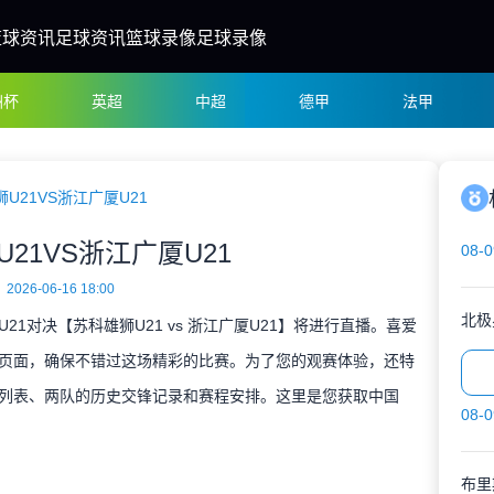
篮球资讯
足球资讯
篮球录像
足球录像
洲杯
英超
中超
德甲
法甲
U21VS浙江广厦U21
21VS浙江广厦U21
08-0
2026-06-16 18:00
北极
 U21对决【苏科雄狮U21 vs 浙江广厦U21】将进行直播。喜爱
藏本页面，确保不错过这场精彩的比赛。为了您的观赛体验，还特
比赛列表、两队的历史交锋记录和赛程安排。这里是您获取中国
08-0
布里