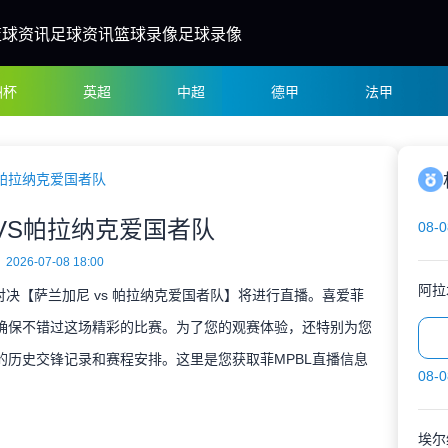
篮球资讯
足球资讯
篮球录像
足球录像
洲杯
英超
中超
德甲
法甲
帕拉纳克爱国者队
VS帕拉纳克爱国者队
08-0
2026-07-08 18:00
阿拉
BL对决【萨兰加尼 vs 帕拉纳克爱国者队】将进行直播。喜爱菲
，确保不错过这场精彩的比赛。为了您的观赛体验，还特别为您
的历史交锋记录和赛程安排。这里是您获取菲MPBL直播信息
08-0
埃尔