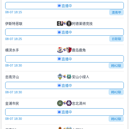
直播中
08-07 18:15
澳南甲
伊斯特恩联
阿德莱德竞技
直播中
08-07 18:25
日职联
横滨水手
鹿岛鹿角
直播中
08-07 18:30
韩K2联
忠南牙山
安山小绿人
直播中
08-07 18:30
韩K2联
金浦市民
忠北清州
直播中
08-07 18:30
韩K2联