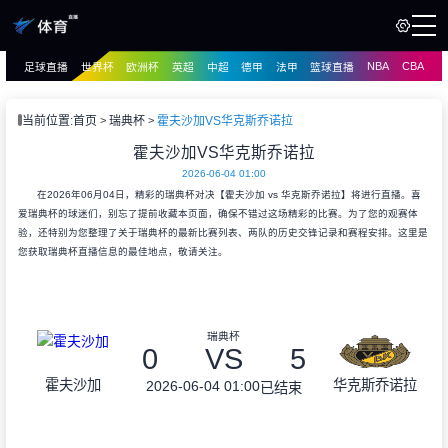
NBA
CBA
足球直播
世界杯
欧洲杯
英超
中超
德甲
法甲
篮球直播
页
直播
直播
当前位置:
首页
瑞典杯
霍夫沙加VS华克斯乔诺拉
资讯
霍夫沙加VS华克斯乔诺拉
资讯
2026-06-04 01:00
录像
录像
在2026年06月04日，精彩的瑞典杯对决【霍夫沙加 vs 华克斯乔诺拉】将进行直播。喜
爱瑞典杯的球迷们，别忘了提前收藏本页面，确保不错过这场精彩的比赛。为了您的观赛体
验，还特别为您整理了关于瑞典杯的最新比赛列表、两队的历史交锋记录和赛程安排。这里是
您获取瑞典杯直播信息的最佳地点，敬请关注。
瑞典杯
0
VS
5
霍夫沙加
华克斯乔诺拉
2026-06-04 01:00
已结束