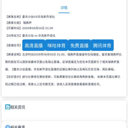
详情
【赛事名称】霍夫沙加VS华克斯乔诺拉
【赛事分类】
瑞典杯
【开赛时间】2026年06月04日 01:00
【对阵双方】霍夫沙加 vs 华克斯乔诺拉
高清直播
咪咕体育
免费直播
腾讯体育
【直播信号】
【赛事说明】北京时间2026年06月04日 01:00，瑞典杯直播准时在线播放，喜欢看瑞典杯比
赛的朋友可以提前收藏本页面以免错过直播。足球直播还为您在本页面索引了相关瑞典杯直
播、【霍夫沙加直播、华克斯乔诺拉直播的近期比赛列表以及两队历史交锋、两队赛程。
【友好提示】部分比赛将在赛前更新，可能需要您在比赛前再刷新查看。 如果本页面比赛已
经过期已经过期，或者以上信号都无效，请进入足球直播查看最新直播信号。
相关资讯
相关赛事