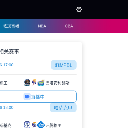
NBA
CBA
篮球直播
相关赛事
6 17:00
菲MPBL
织工
巴塔安利瑟斯
直播中
6 18:00
哈萨克甲
斯基克
汗腾格里