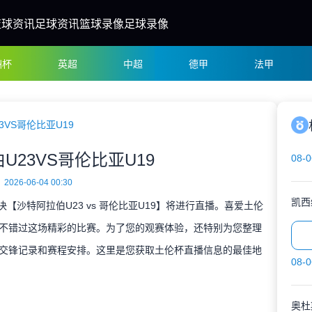
篮球资讯
足球资讯
篮球录像
足球录像
洲杯
英超
中超
德甲
法甲
3VS哥伦比亚U19
U23VS哥伦比亚U19
08-0
2026-06-04 00:30
凯西
对决【沙特阿拉伯U23 vs 哥伦比亚U19】将进行直播。喜爱土伦
不错过这场精彩的比赛。为了您的观赛体验，还特别为您整理
交锋记录和赛程安排。这里是您获取土伦杯直播信息的最佳地
08-0
奥杜