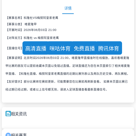
详情
【赛事名称】科隆杜VS梅努阿皇家老鹰
【赛事分类】
喀麦隆甲
【开赛时间】2026年06月03日 21:00
【对阵双方】科隆杜 vs 梅努阿皇家老鹰
高清直播
咪咕体育
免费直播
腾讯体育
【直播信号】
【赛事说明】北京时间2026年06月03日 21:00，喀麦隆甲直播准时在线播放，喜欢看喀麦隆
甲比赛的朋友可以提前收藏本页面以免错过直播。足球直播还为您在本页面索引了相关喀麦隆
甲直播、【科隆杜直播、梅努阿皇家老鹰直播的近期比赛列表以及两队历史交锋、两队赛程。
【友好提示】部分比赛将在赛前更新，可能需要您在比赛前再刷新查看。 如果本页面比赛已
经过期已经过期，或者以上信号都无效，请进入足球直播查看最新直播信号。
相关资讯
相关赛事