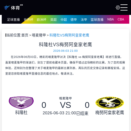
NBA
CBA
足球直播
世界杯
欧洲杯
英超
中超
德甲
法甲
篮球直播
页
直播
直播
当前位置:
首页
喀麦隆甲
科隆杜VS梅努阿皇家老鹰
资讯
科隆杜VS梅努阿皇家老鹰
资讯
2026-06-03 21:00
录像
录像
在2026年06月03日，精彩的喀麦隆甲对决【科隆杜 vs 梅努阿皇家老鹰】将进行直播。
喜爱喀麦隆甲的球迷们，别忘了提前收藏本页面，确保不错过这场精彩的比赛。为了您的观赛
体验，还特别为您整理了关于喀麦隆甲的最新比赛列表、两队的历史交锋记录和赛程安排。这
里是您获取喀麦隆甲直播信息的最佳地点，敬请关注。
喀麦隆甲
0
VS
0
科隆杜
梅努阿皇家老鹰
2026-06-03 21:00
已结束