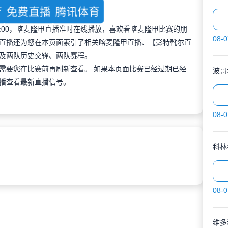
育
免费直播
腾讯体育
 21:00，喀麦隆甲直播准时在线播放，喜欢看喀麦隆甲比赛的朋
08-0
直播还为您在本页面索引了相关喀麦隆甲直播、【彭特靴尔直
及两队历史交锋、两队赛程。
需要您在比赛前再刷新查看。 如果本页面比赛已经过期已经
波哥
播查看最新直播信号。
08-0
科林
08-0
维多