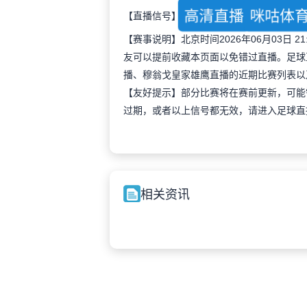
高清直播
咪咕体
【直播信号】
【赛事说明】北京时间2026年06月03日
友可以提前收藏本页面以免错过直播。足球
播、穆翁戈皇家雄鹰直播的近期比赛列表以
【友好提示】部分比赛将在赛前更新，可能
过期，或者以上信号都无效，请进入足球直
相关资讯