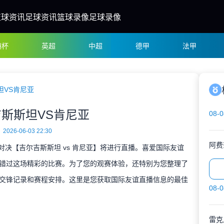
篮球资讯
足球资讯
篮球录像
足球录像
洲杯
英超
中超
德甲
法甲
坦VS肯尼亚
斯斯坦VS肯尼亚
08-0
2026-06-03 22:30
阿费
谊对决【吉尔吉斯斯坦 vs 肯尼亚】将进行直播。喜爱国际友谊
错过这场精彩的比赛。为了您的观赛体验，还特别为您整理了
交锋记录和赛程安排。这里是您获取国际友谊直播信息的最佳
08-0
雷克