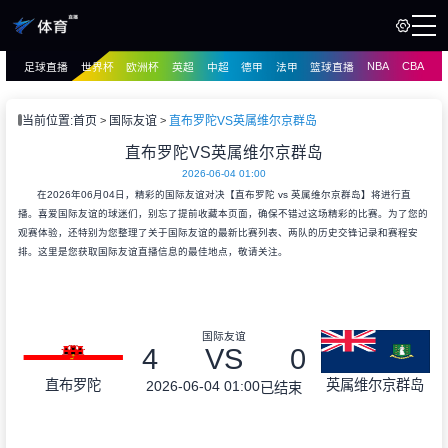
NBA
CBA
足球直播
世界杯
欧洲杯
英超
中超
德甲
法甲
篮球直播
页
直播
直播
当前位置:
首页
国际友谊
直布罗陀VS英属维尔京群岛
资讯
直布罗陀VS英属维尔京群岛
资讯
2026-06-04 01:00
录像
录像
在2026年06月04日，精彩的国际友谊对决【直布罗陀 vs 英属维尔京群岛】将进行直
播。喜爱国际友谊的球迷们，别忘了提前收藏本页面，确保不错过这场精彩的比赛。为了您的
观赛体验，还特别为您整理了关于国际友谊的最新比赛列表、两队的历史交锋记录和赛程安
排。这里是您获取国际友谊直播信息的最佳地点，敬请关注。
国际友谊
4
VS
0
直布罗陀
英属维尔京群岛
2026-06-04 01:00
已结束