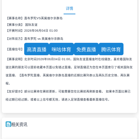
详情
【赛事名称】直布罗陀VS英属维尔京群岛
【赛事分类】
国际友谊
【开赛时间】2026年06月04日 01:00
【对阵双方】直布罗陀 vs 英属维尔京群岛
高清直播
咪咕体育
免费直播
腾讯体育
【直播信号】
【赛事说明】北京时间2026年06月04日 01:00，国际友谊直播准时在线播放，喜欢看国际友
谊比赛的朋友可以提前收藏本页面以免错过直播。足球直播还为您在本页面索引了相关国际友
谊直播、【直布罗陀直播、英属维尔京群岛直播的近期比赛列表以及两队历史交锋、两队赛
程。
【友好提示】部分比赛将在赛前更新，可能需要您在比赛前再刷新查看。 如果本页面比赛已
经过期已经过期，或者以上信号都无效，请进入足球直播查看最新直播信号。
相关资讯