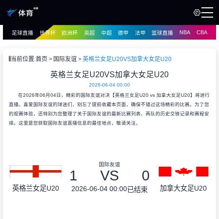
NBA
CBA
足球直播
世界杯
欧洲杯
英超
中超
德甲
法甲
篮球直播
页
直播
直播
当前位置:
首页
国际友谊
英格兰女足U20VS加拿大女足U20
资讯
英格兰女足U20VS加拿大女足U20
资讯
2026-06-04 00:00
录像
录像
在2026年06月04日，精彩的国际友谊对决【英格兰女足U20 vs 加拿大女足U20】将进行
直播。喜爱国际友谊的球迷们，别忘了提前收藏本页面，确保不错过这场精彩的比赛。为了您
的观赛体验，还特别为您整理了关于国际友谊的最新比赛列表、两队的历史交锋记录和赛程安
排。这里是您获取国际友谊直播信息的最佳地点，敬请关注。
国际友谊
1
VS
0
英格兰女足U20
加拿大女足U20
2026-06-04 00:00
已结束