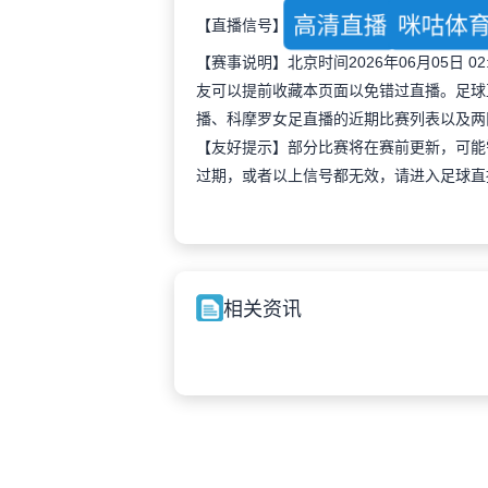
高清直播
咪咕体
【直播信号】
【赛事说明】北京时间2026年06月05日
友可以提前收藏本页面以免错过直播。足球
播、科摩罗女足直播的近期比赛列表以及两
【友好提示】部分比赛将在赛前更新，可能
过期，或者以上信号都无效，请进入足球直
相关资讯