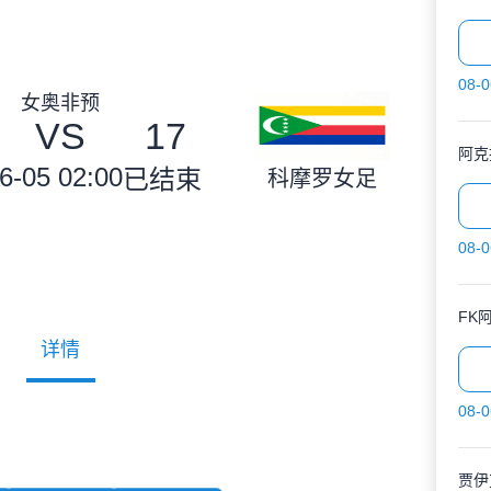
08-0
女奥非预
VS
17
阿克
6-05 02:00
已结束
科摩罗女足
08-0
FK
详情
08-0
贾伊