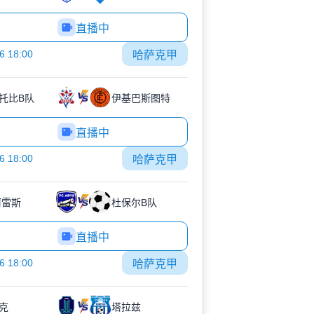
直播中
6 18:00
哈萨克甲
托比B队
伊基巴斯图特
直播中
6 18:00
哈萨克甲
阿雷斯
杜保尔B队
直播中
6 18:00
哈萨克甲
克
塔拉兹