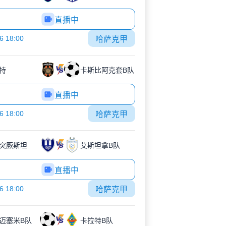
直播中
6 18:00
哈萨克甲
特
卡斯比阿克套B队
直播中
6 18:00
哈萨克甲
突厥斯坦
艾斯坦拿B队
直播中
6 18:00
哈萨克甲
迈塞米B队
卡拉特B队