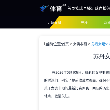
首页
篮球直播
足球直播
足球直播
世界杯
欧
当前位置:
首页
女奥非预
苏丹女足V
苏丹女
在2026年06月05日，精彩的女奥非
的球迷们，别忘了提前收藏本页面，确保不
关于女奥非预的最新比赛列表、两队的历史
地点，敬请关注。