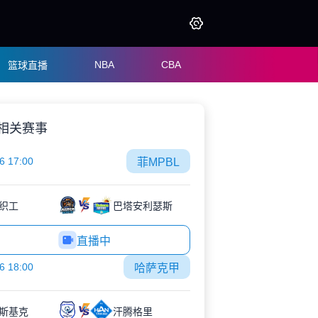
NBA
CBA
篮球直播
相关赛事
6 17:00
菲MPBL
织工
巴塔安利瑟斯
直播中
6 18:00
哈萨克甲
斯基克
汗腾格里