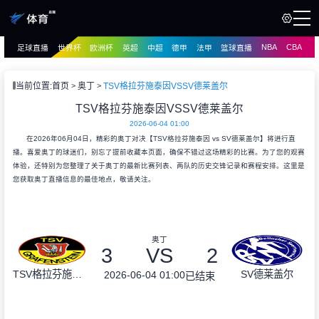
NBA
CBA
足球直播
世界杯
欧洲杯
英超
中超
德甲
法甲
篮球直播
页
直播
直播
当前位置:
首页
奥丁
TSV格拉芬施泰因VSSV德莱盖尔
资讯
TSV格拉芬施泰因VSSV德莱盖尔
资讯
2026-06-04 01:00
录像
录像
在2026年06月04日，精彩的奥丁对决【TSV格拉芬施泰因 vs SV德莱盖尔】将进行直
播。喜爱奥丁的球迷们，别忘了提前收藏本页面，确保不错过这场精彩的比赛。为了您的观赛
体验，还特别为您整理了关于奥丁的最新比赛列表、两队的历史交锋记录和赛程安排。这里是
您获取奥丁直播信息的最佳地点，敬请关注。
奥丁
3
VS
2
TSV格拉芬施泰因
SV德莱盖尔
2026-06-04 01:00
已结束