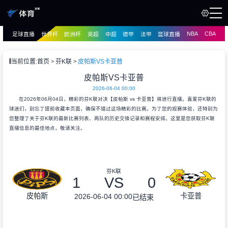
NBA
CBA
足球直播
世界杯
欧洲杯
英超
中超
德甲
法甲
篮球直播
页
直播
直播
当前位置:
首页
芬K联
皮帕斯VS卡亚普
资讯
皮帕斯VS卡亚普
资讯
2026-06-04 00:00
录像
录像
在2026年06月04日，精彩的芬K联对决【皮帕斯 vs 卡亚普】将进行直播。喜爱芬K联的
球迷们，别忘了提前收藏本页面，确保不错过这场精彩的比赛。为了您的观赛体验，还特别为
您整理了关于芬K联的最新比赛列表、两队的历史交锋记录和赛程安排。这里是您获取芬K联
直播信息的最佳地点，敬请关注。
芬K联
1
VS
0
皮帕斯
卡亚普
2026-06-04 00:00
已结束