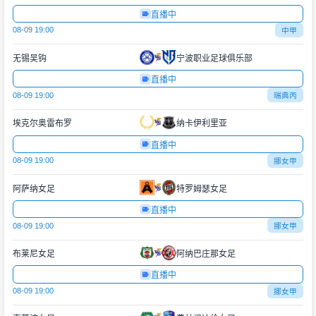
直播中
08-09 19:00
中甲
无锡吴钩
宁波职业足球俱乐部
直播中
08-09 19:00
瑞典丙
埃克尔奥雷布罗
纳卡伊利里亚
直播中
08-09 19:00
挪女甲
阿萨纳女足
特罗姆瑟女足
直播中
08-09 19:00
挪女甲
布莱尼女足
阿纳巴庄那女足
直播中
08-09 19:00
挪女甲