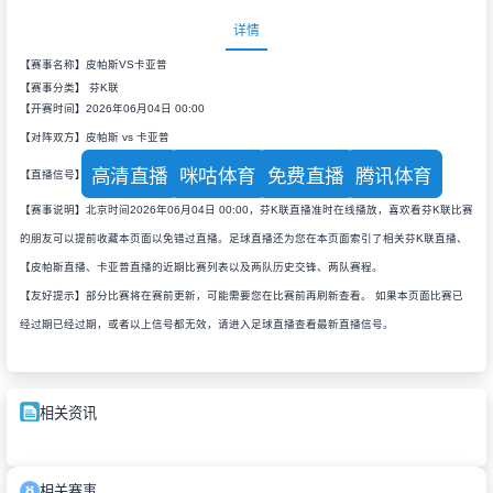
详情
【赛事名称】皮帕斯VS卡亚普
【赛事分类】
芬K联
【开赛时间】2026年06月04日 00:00
【对阵双方】皮帕斯 vs 卡亚普
高清直播
咪咕体育
免费直播
腾讯体育
【直播信号】
【赛事说明】北京时间2026年06月04日 00:00，芬K联直播准时在线播放，喜欢看芬K联比赛
的朋友可以提前收藏本页面以免错过直播。足球直播还为您在本页面索引了相关芬K联直播、
【皮帕斯直播、卡亚普直播的近期比赛列表以及两队历史交锋、两队赛程。
【友好提示】部分比赛将在赛前更新，可能需要您在比赛前再刷新查看。 如果本页面比赛已
经过期已经过期，或者以上信号都无效，请进入足球直播查看最新直播信号。
相关资讯
相关赛事