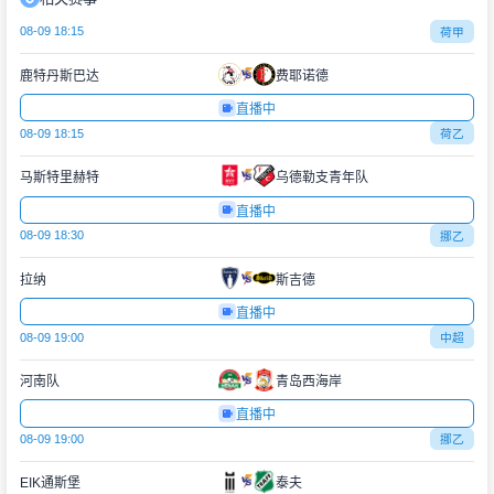
08-09 18:15
荷甲
鹿特丹斯巴达
费耶诺德
直播中
08-09 18:15
荷乙
马斯特里赫特
乌德勒支青年队
直播中
08-09 18:30
挪乙
拉纳
斯吉德
直播中
08-09 19:00
中超
河南队
青岛西海岸
直播中
08-09 19:00
挪乙
EIK通斯堡
泰夫