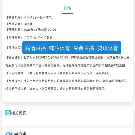
详情
【赛事名称】卡吉哈VS卡帕卡亚尼
【赛事分类】
芬K联
【开赛时间】2026年06月04日 00:00
【对阵双方】卡吉哈 vs 卡帕卡亚尼
高清直播
咪咕体育
免费直播
腾讯体育
【直播信号】
【赛事说明】北京时间2026年06月04日 00:00，芬K联直播准时在线播放，喜欢看芬K联比赛
的朋友可以提前收藏本页面以免错过直播。足球直播还为您在本页面索引了相关芬K联直播、
【卡吉哈直播、卡帕卡亚尼直播的近期比赛列表以及两队历史交锋、两队赛程。
【友好提示】部分比赛将在赛前更新，可能需要您在比赛前再刷新查看。 如果本页面比赛已
经过期已经过期，或者以上信号都无效，请进入足球直播查看最新直播信号。
相关资讯
相关赛事