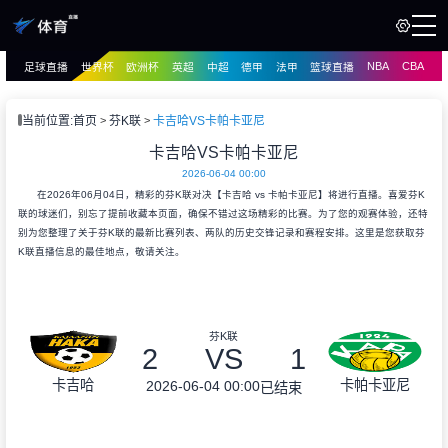
NBA
CBA
足球直播
世界杯
欧洲杯
英超
中超
德甲
法甲
篮球直播
页
直播
直播
当前位置:
首页
芬K联
卡吉哈VS卡帕卡亚尼
资讯
卡吉哈VS卡帕卡亚尼
资讯
2026-06-04 00:00
录像
录像
在2026年06月04日，精彩的芬K联对决【卡吉哈 vs 卡帕卡亚尼】将进行直播。喜爱芬K
联的球迷们，别忘了提前收藏本页面，确保不错过这场精彩的比赛。为了您的观赛体验，还特
别为您整理了关于芬K联的最新比赛列表、两队的历史交锋记录和赛程安排。这里是您获取芬
K联直播信息的最佳地点，敬请关注。
芬K联
2
VS
1
卡吉哈
卡帕卡亚尼
2026-06-04 00:00
已结束