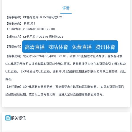
详情
【赛事名称】KF格尼拉内U21VS德利塔U21
【赛事分类】
科索U21
【开赛时间】2026年06月03日 22:00
【对阵双方】KF格尼拉内U21 vs 德利塔U21
高清直播
咪咕体育
免费直播
腾讯体育
【直播信号】
【赛事说明】北京时间2026年06月03日 22:00，科索U21直播准时在线播放，喜欢看科索
U21比赛的朋友可以提前收藏本页面以免错过直播。足球直播还为您在本页面索引了相关科索
U21直播、【KF格尼拉内U21直播、德利塔U21直播的近期比赛列表以及两队历史交锋、两队
赛程。
【友好提示】部分比赛将在赛前更新，可能需要您在比赛前再刷新查看。 如果本页面比赛已
经过期已经过期，或者以上信号都无效，请进入足球直播查看最新直播信号。
相关资讯