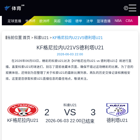
NBA
CBA
足球直播
世界杯
欧洲杯
英超
中超
德甲
法甲
篮球直播
页
直播
直播
当前位置:
首页
科索U21
KF格尼拉内U21VS德利塔U21
资讯
KF格尼拉内U21VS德利塔U21
资讯
2026-06-03 22:00
录像
录像
在2026年06月03日，精彩的科索U21对决【KF格尼拉内U21 vs 德利塔U21】将进行直
播。喜爱科索U21的球迷们，别忘了提前收藏本页面，确保不错过这场精彩的比赛。为了您的
观赛体验，还特别为您整理了关于科索U21的最新比赛列表、两队的历史交锋记录和赛程安
排。这里是您获取科索U21直播信息的最佳地点，敬请关注。
科索U21
2
VS
3
KF格尼拉内U21
德利塔U21
2026-06-03 22:00
已结束