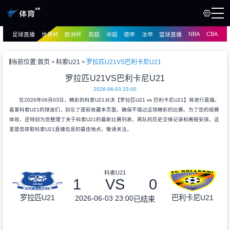
NBA
CBA
足球直播
世界杯
欧洲杯
英超
中超
德甲
法甲
篮球直播
页
直播
直播
当前位置:
首页
科索U21
罗拉匹U21VS巴利卡尼U21
资讯
罗拉匹U21VS巴利卡尼U21
资讯
2026-06-03 23:00
录像
录像
在2026年06月03日，精彩的科索U21对决【罗拉匹U21 vs 巴利卡尼U21】将进行直播。
喜爱科索U21的球迷们，别忘了提前收藏本页面，确保不错过这场精彩的比赛。为了您的观赛
体验，还特别为您整理了关于科索U21的最新比赛列表、两队的历史交锋记录和赛程安排。这
里是您获取科索U21直播信息的最佳地点，敬请关注。
科索U21
1
VS
0
罗拉匹U21
巴利卡尼U21
2026-06-03 23:00
已结束