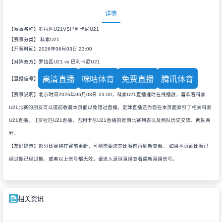
详情
【赛事名称】罗拉匹U21VS巴利卡尼U21
【赛事分类】
科索U21
【开赛时间】2026年06月03日 23:00
【对阵双方】罗拉匹U21 vs 巴利卡尼U21
高清直播
咪咕体育
免费直播
腾讯体育
【直播信号】
【赛事说明】北京时间2026年06月03日 23:00，科索U21直播准时在线播放，喜欢看科索
U21比赛的朋友可以提前收藏本页面以免错过直播。足球直播还为您在本页面索引了相关科索
U21直播、【罗拉匹U21直播、巴利卡尼U21直播的近期比赛列表以及两队历史交锋、两队赛
程。
【友好提示】部分比赛将在赛前更新，可能需要您在比赛前再刷新查看。 如果本页面比赛已
经过期已经过期，或者以上信号都无效，请进入足球直播查看最新直播信号。
相关资讯