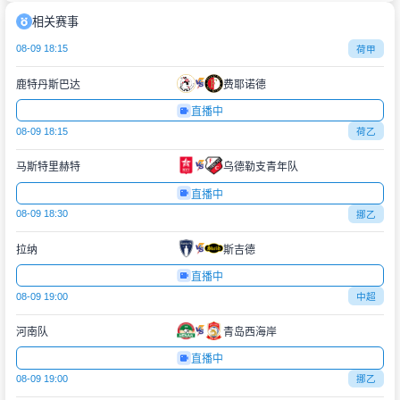
相关赛事
08-09 18:15
荷甲
鹿特丹斯巴达
费耶诺德
直播中
08-09 18:15
荷乙
马斯特里赫特
乌德勒支青年队
直播中
08-09 18:30
挪乙
拉纳
斯吉德
直播中
08-09 19:00
中超
河南队
青岛西海岸
直播中
08-09 19:00
挪乙