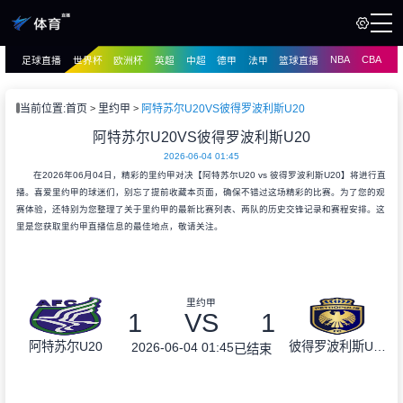
NBA
CBA
足球直播
世界杯
欧洲杯
英超
中超
德甲
法甲
篮球直播
页
直播
直播
当前位置:
首页
里约甲
阿特苏尔U20VS彼得罗波利斯U20
资讯
阿特苏尔U20VS彼得罗波利斯U20
资讯
2026-06-04 01:45
录像
录像
在2026年06月04日，精彩的里约甲对决【阿特苏尔U20 vs 彼得罗波利斯U20】将进行直
播。喜爱里约甲的球迷们，别忘了提前收藏本页面，确保不错过这场精彩的比赛。为了您的观
赛体验，还特别为您整理了关于里约甲的最新比赛列表、两队的历史交锋记录和赛程安排。这
里是您获取里约甲直播信息的最佳地点，敬请关注。
里约甲
1
VS
1
阿特苏尔U20
彼得罗波利斯U20
2026-06-04 01:45
已结束