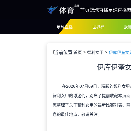
首页
篮球直播
足球直播
足球直播
世界杯
欧
当前位置:
首页
智利女甲
伊库伊奎女
伊库伊奎女
在2026年07月09日，精彩的智利女
智利女甲的球迷们，别忘了提前收藏本页面
您整理了关于智利女甲的最新比赛列表、两
息的最佳地点，敬请关注。