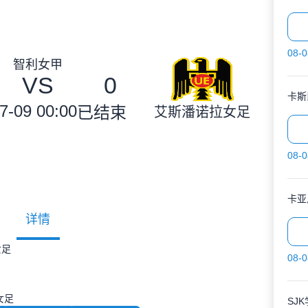
08-0
智利女甲
VS
0
卡斯
7-09 00:00
已结束
艾斯潘诺拉女足
08-0
卡亚
详情
女足
08-0
女足
SJ