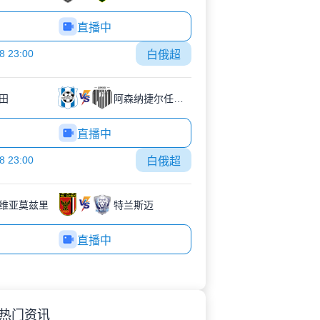
直播中
8 23:00
白俄超
田
阿森纳捷尔任斯克
直播中
8 23:00
白俄超
维亚莫兹里
特兰斯迈
直播中
热门资讯