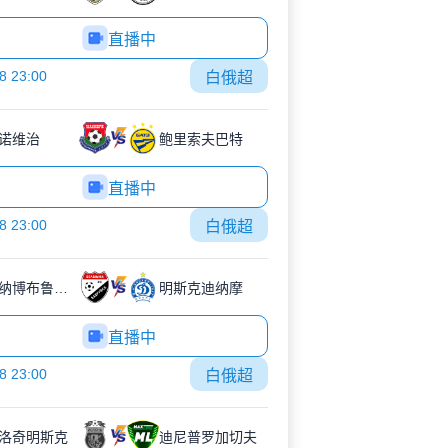
直播中
8 23:00
白俄超
诺维治
鲍里索夫巴特
直播中
8 23:00
白俄超
伯希纳博布鲁伊斯克
明斯克迪纳摩
直播中
8 23:00
白俄超
洛奇明斯克
迪尼普罗加切夫