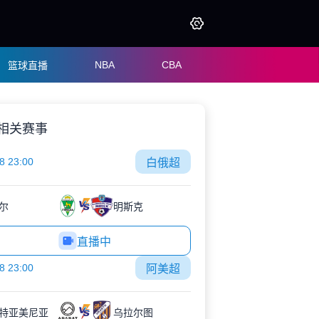
NBA
CBA
篮球直播
相关赛事
8 23:00
白俄超
尔
明斯克
直播中
8 23:00
阿美超
特亚美尼亚
乌拉尔图