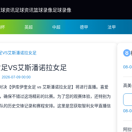
篮球资讯
足球资讯
篮球录像
足球录像
洲杯
英超
中超
德甲
法甲
足VS艾斯潘诺拉女足
足VS艾斯潘诺拉女足
08-0
2026-07-09 00:00
高美
甲对决【伊库伊奎女足 vs 艾斯潘诺拉女足】将进行直播。喜爱
，确保不错过这场精彩的比赛。为了您的观赛体验，还特别为
队的历史交锋记录和赛程安排。这里是您获取智利女甲直播信
08-0
阿拉