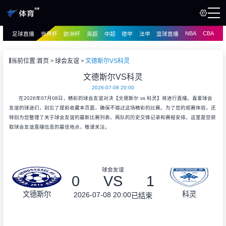
NBA
CBA
足球直播
世界杯
欧洲杯
英超
中超
德甲
法甲
篮球直播
页
直播
直播
当前位置:
首页
球会友谊
文德斯尔VS科灵
资讯
文德斯尔VS科灵
资讯
2026-07-08 20:00
录像
录像
在2026年07月08日，精彩的球会友谊对决【文德斯尔 vs 科灵】将进行直播。喜爱球会
友谊的球迷们，别忘了提前收藏本页面，确保不错过这场精彩的比赛。为了您的观赛体验，还
特别为您整理了关于球会友谊的最新比赛列表、两队的历史交锋记录和赛程安排。这里是您获
取球会友谊直播信息的最佳地点，敬请关注。
球会友谊
0
VS
1
文德斯尔
科灵
2026-07-08 20:00
已结束