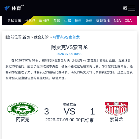
NBA
CBA
足球直播
世界杯
欧洲杯
英超
中超
德甲
法甲
篮球直播
页
直播
直播
当前位置:
首页
球会友谊
阿贾克VS索普龙
资讯
阿贾克VS索普龙
资讯
2026-07-09 00:00
录像
录像
在2026年07月09日，精彩的球会友谊对决【阿贾克 vs 索普龙】将进行直播。喜爱球会
友谊的球迷们，别忘了提前收藏本页面，确保不错过这场精彩的比赛。为了您的观赛体验，还
特别为您整理了关于球会友谊的最新比赛列表、两队的历史交锋记录和赛程安排。这里是您获
取球会友谊直播信息的最佳地点，敬请关注。
球会友谊
3
VS
1
阿贾克
索普龙
2026-07-09 00:00
已结束