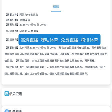
详情
【赛事名称】阿贾克VS索普龙
【赛事分类】
球会友谊
【开赛时间】2026年07月09日 00:00
【对阵双方】阿贾克 vs 索普龙
高清直播
咪咕体育
免费直播
腾讯体育
【直播信号】
【赛事说明】北京时间2026年07月09日 00:00，球会友谊直播准时在线播放，喜欢看球会友
谊比赛的朋友可以提前收藏本页面以免错过直播。足球直播还为您在本页面索引了相关球会友
谊直播、【阿贾克直播、索普龙直播的近期比赛列表以及两队历史交锋、两队赛程。
【友好提示】部分比赛将在赛前更新，可能需要您在比赛前再刷新查看。 如果本页面比赛已
经过期已经过期，或者以上信号都无效，请进入足球直播查看最新直播信号。
相关资讯
相关赛事