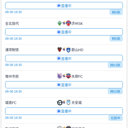
直播中
08-08 18:30
韩K联
全北现代
济州SK
直播中
08-08 18:30
韩K联
浦项制铁
蔚山HD
直播中
08-08 18:30
韩K2联
坡州市民
水原FC
直播中
08-08 18:30
韩K2联
城南FC
天安城
直播中
08-08 18:30
拉脱甲