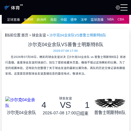
NBA
CBA
足球直播
世界杯
欧洲杯
英超
中超
德甲
法甲
篮球直播
页
直播
直播
当前位置:
首页
球会友谊
沙尔克04业余队VS普鲁士明斯特B队
资讯
沙尔克04业余队VS普鲁士明斯特B队
资讯
2026-07-08 17:00
录像
录像
在2026年07月08日，精彩的球会友谊对决【沙尔克04业余队 vs 普鲁士明斯特B队】将进
行直播。喜爱球会友谊的球迷们，别忘了提前收藏本页面，确保不错过这场精彩的比赛。为了
您的观赛体验，还特别为您整理了关于球会友谊的最新比赛列表、两队的历史交锋记录和赛程
安排。这里是您获取球会友谊直播信息的最佳地点，敬请关注。
球会友谊
4
VS
1
沙尔克04业余队
普鲁士明斯特B队
2026-07-08 17:00
已结束