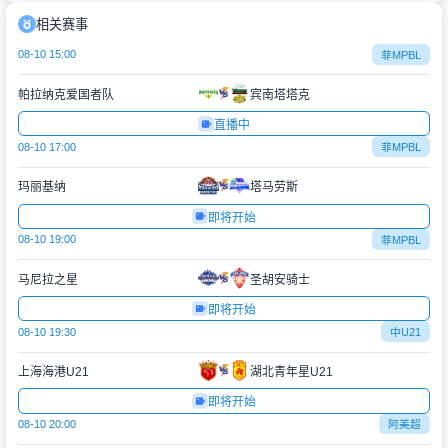
相关赛事
08-10 15:00
菲MPBL
帕拉纳克爱国者队
宾南塔塔克
直播中
08-10 17:00
菲MPBL
玛丽基纳
塔马劳斯
即将开始
08-10 19:00
菲MPBL
马尼拉之星
圣胡安骑士
即将开始
08-10 19:30
中U21
上海海港U21
湖北青年星U21
即将开始
08-10 20:00
阿美超