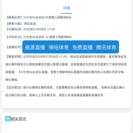
详情
【赛事名称】沙尔克04业余队VS普鲁士明斯特B队
【赛事分类】
球会友谊
【开赛时间】2026年07月08日 17:00
【对阵双方】沙尔克04业余队 vs 普鲁士明斯特B队
高清直播
咪咕体育
免费直播
腾讯体育
【直播信号】
【赛事说明】北京时间2026年07月08日 17:00，球会友谊直播准时在线播放，喜欢看球会友
谊比赛的朋友可以提前收藏本页面以免错过直播。足球直播还为您在本页面索引了相关球会友
谊直播、【沙尔克04业余队直播、普鲁士明斯特B队直播的近期比赛列表以及两队历史交锋、
两队赛程。
【友好提示】部分比赛将在赛前更新，可能需要您在比赛前再刷新查看。 如果本页面比赛已
经过期已经过期，或者以上信号都无效，请进入足球直播查看最新直播信号。
相关资讯