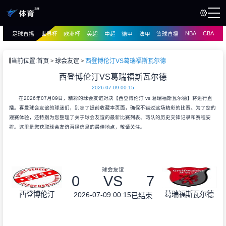
NBA
CBA
足球直播
世界杯
欧洲杯
英超
中超
德甲
法甲
篮球直播
页
直播
直播
当前位置:
首页
球会友谊
西登博伦汀VS葛瑞福斯瓦尔德
资讯
西登博伦汀VS葛瑞福斯瓦尔德
资讯
2026-07-09 00:15
录像
录像
在2026年07月09日，精彩的球会友谊对决【西登博伦汀 vs 葛瑞福斯瓦尔德】将进行直
播。喜爱球会友谊的球迷们，别忘了提前收藏本页面，确保不错过这场精彩的比赛。为了您的
观赛体验，还特别为您整理了关于球会友谊的最新比赛列表、两队的历史交锋记录和赛程安
排。这里是您获取球会友谊直播信息的最佳地点，敬请关注。
球会友谊
0
VS
7
西登博伦汀
葛瑞福斯瓦尔德
2026-07-09 00:15
已结束