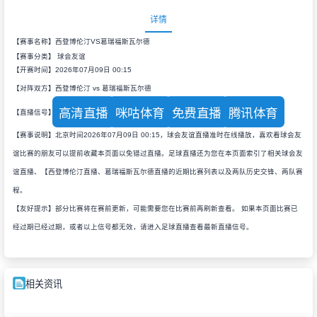
详情
【赛事名称】西登博伦汀VS葛瑞福斯瓦尔德
【赛事分类】
球会友谊
【开赛时间】2026年07月09日 00:15
【对阵双方】西登博伦汀 vs 葛瑞福斯瓦尔德
高清直播
咪咕体育
免费直播
腾讯体育
【直播信号】
【赛事说明】北京时间2026年07月09日 00:15，球会友谊直播准时在线播放，喜欢看球会友
谊比赛的朋友可以提前收藏本页面以免错过直播。足球直播还为您在本页面索引了相关球会友
谊直播、【西登博伦汀直播、葛瑞福斯瓦尔德直播的近期比赛列表以及两队历史交锋、两队赛
程。
【友好提示】部分比赛将在赛前更新，可能需要您在比赛前再刷新查看。 如果本页面比赛已
经过期已经过期，或者以上信号都无效，请进入足球直播查看最新直播信号。
相关资讯