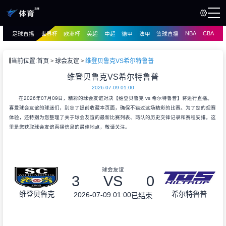
NBA
CBA
足球直播
世界杯
欧洲杯
英超
中超
德甲
法甲
篮球直播
页
直播
直播
当前位置:
首页
球会友谊
维登贝鲁克VS希尔特鲁普
资讯
维登贝鲁克VS希尔特鲁普
资讯
2026-07-09 01:00
录像
录像
在2026年07月09日，精彩的球会友谊对决【维登贝鲁克 vs 希尔特鲁普】将进行直播。
喜爱球会友谊的球迷们，别忘了提前收藏本页面，确保不错过这场精彩的比赛。为了您的观赛
体验，还特别为您整理了关于球会友谊的最新比赛列表、两队的历史交锋记录和赛程安排。这
里是您获取球会友谊直播信息的最佳地点，敬请关注。
球会友谊
3
VS
0
维登贝鲁克
希尔特鲁普
2026-07-09 01:00
已结束