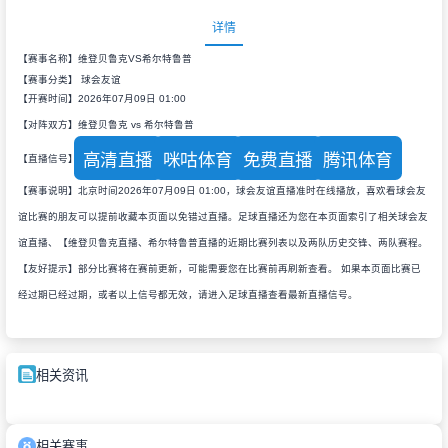
详情
【赛事名称】维登贝鲁克VS希尔特鲁普
【赛事分类】
球会友谊
【开赛时间】2026年07月09日 01:00
【对阵双方】维登贝鲁克 vs 希尔特鲁普
高清直播
咪咕体育
免费直播
腾讯体育
【直播信号】
【赛事说明】北京时间2026年07月09日 01:00，球会友谊直播准时在线播放，喜欢看球会友
谊比赛的朋友可以提前收藏本页面以免错过直播。足球直播还为您在本页面索引了相关球会友
谊直播、【维登贝鲁克直播、希尔特鲁普直播的近期比赛列表以及两队历史交锋、两队赛程。
【友好提示】部分比赛将在赛前更新，可能需要您在比赛前再刷新查看。 如果本页面比赛已
经过期已经过期，或者以上信号都无效，请进入足球直播查看最新直播信号。
相关资讯
相关赛事