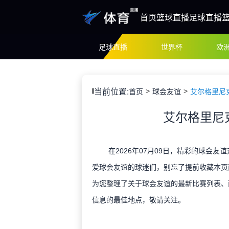
首页
篮球直播
足球直播
足球直播
世界杯
欧
当前位置:
首页
球会友谊
艾尔格里尼
艾尔格里尼
在2026年07月09日，精彩的球会友
爱球会友谊的球迷们，别忘了提前收藏本页
为您整理了关于球会友谊的最新比赛列表、
信息的最佳地点，敬请关注。