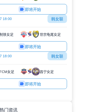
即将开始
7 18:00
韩女联
制铁女足
世宗龟尾女足
即将开始
7 18:00
韩女联
FCM女足
昌宁女足
即将开始
热门资讯