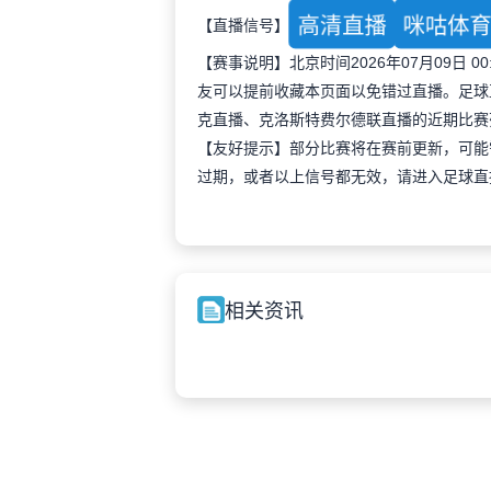
高清直播
咪咕体
【直播信号】
【赛事说明】北京时间2026年07月09日
友可以提前收藏本页面以免错过直播。足球
克直播、克洛斯特费尔德联直播的近期比赛
【友好提示】部分比赛将在赛前更新，可能
过期，或者以上信号都无效，请进入足球直
相关资讯