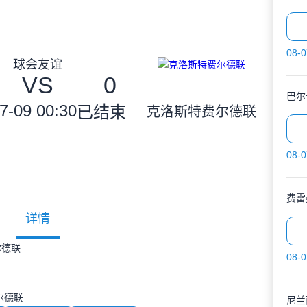
08-0
球会友谊
VS
0
巴尔
7-09 00:30
已结束
克洛斯特费尔德联
08-0
详情
尔德联
08-0
尔德联