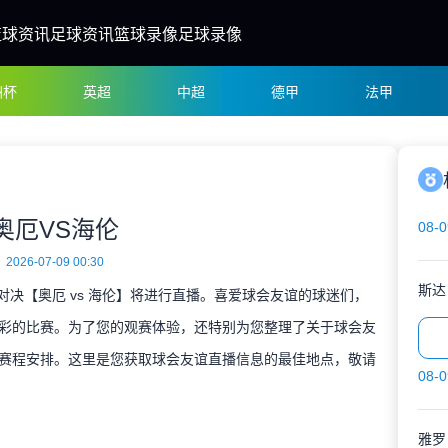
篮球资讯
足球资讯
篮球录像
足球录像
洲杯
英超
中超
德甲
法甲
奥厄VS海伦
08-0
2026-07-09 00:30
斯达
谊对决【奥厄 vs 海伦】将进行直播。喜爱球会友谊的球迷们，
彩的比赛。为了您的观赛体验，还特别为您整理了关于球会友
赛程安排。这里是您获取球会友谊直播信息的最佳地点，敬请
08-0
雅罗