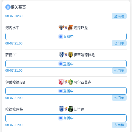
相关赛事
08-07 20:30
越南联
河内水牛
岘港巨龙
直播中
08-07 21:00
也门甲
萨德FC
伊蒂哈德拉毛
直播中
08-07 21:00
也门甲
伊蒂哈德IBB
阿尔亚莫克
直播中
08-07 21:00
也门甲
哈德拉玛特
艾毕达
直播中
08-07 21:00
东南锦