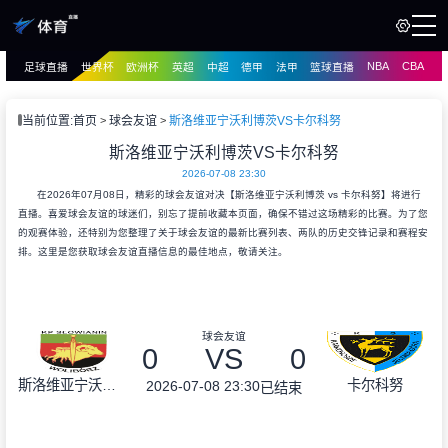
NBA
CBA
足球直播
世界杯
欧洲杯
英超
中超
德甲
法甲
篮球直播
页
直播
直播
当前位置:
首页
球会友谊
斯洛维亚宁沃利博茨VS卡尔科努
资讯
斯洛维亚宁沃利博茨VS卡尔科努
资讯
2026-07-08 23:30
录像
录像
在2026年07月08日，精彩的球会友谊对决【斯洛维亚宁沃利博茨 vs 卡尔科努】将进行
直播。喜爱球会友谊的球迷们，别忘了提前收藏本页面，确保不错过这场精彩的比赛。为了您
的观赛体验，还特别为您整理了关于球会友谊的最新比赛列表、两队的历史交锋记录和赛程安
排。这里是您获取球会友谊直播信息的最佳地点，敬请关注。
球会友谊
0
VS
0
斯洛维亚宁沃利博茨
卡尔科努
2026-07-08 23:30
已结束