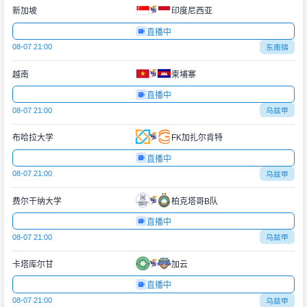
新加坡
印度尼西亚
直播中
08-07 21:00
东南锦
越南
柬埔寨
直播中
08-07 21:00
乌兹甲
布哈拉大学
FK加扎尔肯特
直播中
08-07 21:00
乌兹甲
费尔干纳大学
柏克塔哥B队
直播中
08-07 21:00
乌兹甲
卡塔库尔甘
加云
直播中
08-07 21:00
乌兹甲