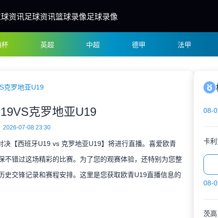
篮球资讯
足球资讯
篮球录像
足球录像
洲杯
英超
中超
德甲
法甲
VS克罗地亚U19
19VS克罗地亚U19
08-0
2026-07-08 23:30
卡利
9对决【西班牙U19 vs 克罗地亚U19】将进行直播。喜爱欧青
确保不错过这场精彩的比赛。为了您的观赛体验，还特别为您整
历史交锋记录和赛程安排。这里是您获取欧青U19直播信息的
08-0
茨高