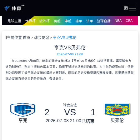
NBA
CBA
足球直播
世界杯
欧洲杯
英超
中超
德甲
法甲
篮球直播
页
直播
直播
当前位置:
首页
球会友谊
亨克VS贝弗伦
资讯
亨克VS贝弗伦
资讯
2026-07-08 21:00
录像
录像
在2026年07月08日，精彩的球会友谊对决【亨克 vs 贝弗伦】将进行直播。喜爱球会友
谊的球迷们，别忘了提前收藏本页面，确保不错过这场精彩的比赛。为了您的观赛体验，还特
别为您整理了关于球会友谊的最新比赛列表、两队的历史交锋记录和赛程安排。这里是您获取
球会友谊直播信息的最佳地点，敬请关注。
球会友谊
2
VS
1
亨克
贝弗伦
2026-07-08 21:00
已结束