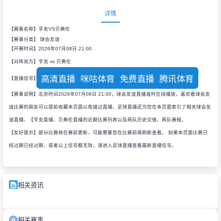
详情
【赛事名称】亨克VS贝弗伦
【赛事分类】
球会友谊
【开赛时间】2026年07月08日 21:00
【对阵双方】亨克 vs 贝弗伦
高清直播
咪咕体育
免费直播
腾讯体育
【直播信号】
【赛事说明】北京时间2026年07月08日 21:00，球会友谊直播准时在线播放，喜欢看球会友
谊比赛的朋友可以提前收藏本页面以免错过直播。足球直播还为您在本页面索引了相关球会友
谊直播、【亨克直播、贝弗伦直播的近期比赛列表以及两队历史交锋、两队赛程。
【友好提示】部分比赛将在赛前更新，可能需要您在比赛前再刷新查看。 如果本页面比赛已
经过期已经过期，或者以上信号都无效，请进入足球直播查看最新直播信号。
相关资讯
相关赛事