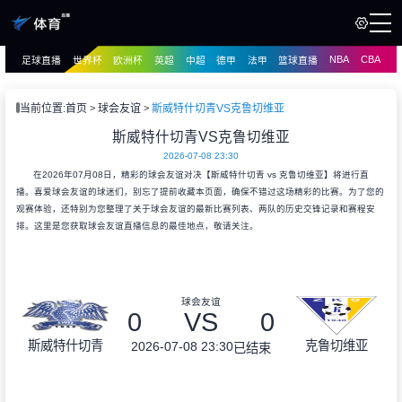
NBA
CBA
足球直播
世界杯
欧洲杯
英超
中超
德甲
法甲
篮球直播
页
直播
直播
当前位置:
首页
球会友谊
斯威特什切青VS克鲁切维亚
资讯
斯威特什切青VS克鲁切维亚
资讯
2026-07-08 23:30
录像
录像
在2026年07月08日，精彩的球会友谊对决【斯威特什切青 vs 克鲁切维亚】将进行直
播。喜爱球会友谊的球迷们，别忘了提前收藏本页面，确保不错过这场精彩的比赛。为了您的
观赛体验，还特别为您整理了关于球会友谊的最新比赛列表、两队的历史交锋记录和赛程安
排。这里是您获取球会友谊直播信息的最佳地点，敬请关注。
球会友谊
0
VS
0
斯威特什切青
克鲁切维亚
2026-07-08 23:30
已结束