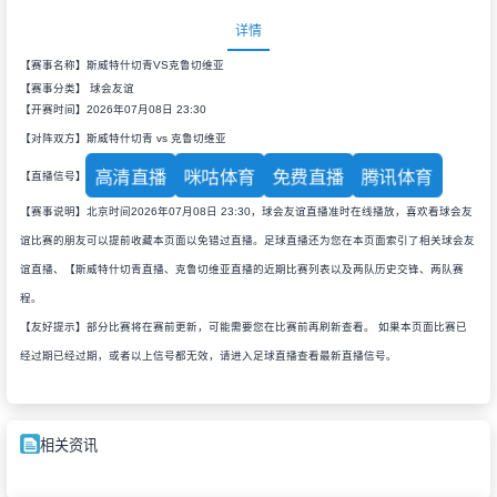
详情
【赛事名称】斯威特什切青VS克鲁切维亚
【赛事分类】
球会友谊
【开赛时间】2026年07月08日 23:30
【对阵双方】斯威特什切青 vs 克鲁切维亚
高清直播
咪咕体育
免费直播
腾讯体育
【直播信号】
【赛事说明】北京时间2026年07月08日 23:30，球会友谊直播准时在线播放，喜欢看球会友
谊比赛的朋友可以提前收藏本页面以免错过直播。足球直播还为您在本页面索引了相关球会友
谊直播、【斯威特什切青直播、克鲁切维亚直播的近期比赛列表以及两队历史交锋、两队赛
程。
【友好提示】部分比赛将在赛前更新，可能需要您在比赛前再刷新查看。 如果本页面比赛已
经过期已经过期，或者以上信号都无效，请进入足球直播查看最新直播信号。
相关资讯