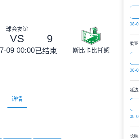
08-0
球会友谊
VS
9
柔亚
7-09 00:00
已结束
斯比卡比托姆
08-0
延边
详情
08-0
长崎