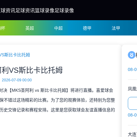
篮球资讯
足球资讯
篮球录像
足球录像
洲杯
英超
中超
德甲
法甲
VS斯比卡比托姆
阿利VS斯比卡比托姆
08-0
2026-07-09 00:00
凤凰
谊对决【MKS圣阿利 vs 斯比卡比托姆】将进行直播。喜爱球会
保不错过这场精彩的比赛。为了您的观赛体验，还特别为您整
历史交锋记录和赛程安排。这里是您获取球会友谊直播信息的
08-0
大连