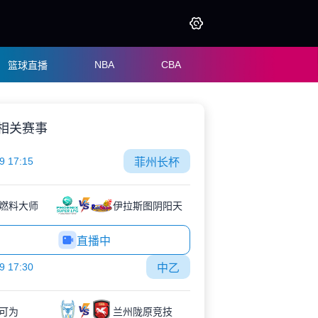
NBA
CBA
篮球直播
相关赛事
9 17:15
菲州长杯
燃料大师
伊拉斯图阴阳天
直播中
9 17:30
中乙
可为
兰州陇原竞技