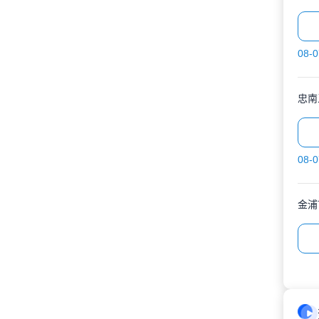
08-0
忠南
08-0
金浦