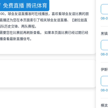
育
免费直播
腾讯体育
 00:00，球会友谊直播准时在线播放，喜欢看球会友谊比赛的朋
08-0
直播还为您在本页面索引了相关球会友谊直播、【谢拉玆直
及两队历史交锋、两队赛程。
需要您在比赛前再刷新查看。 如果本页面比赛已经过期已经
黑镇
播查看最新直播信号。
08-0
伊斯
08-0
横滨