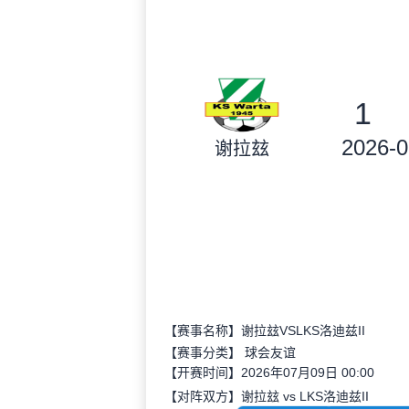
1
2026-0
谢拉玆
【赛事名称】谢拉玆VSLKS洛迪兹II
【赛事分类】
球会友谊
【开赛时间】2026年07月09日 00:00
【对阵双方】谢拉玆 vs LKS洛迪兹II