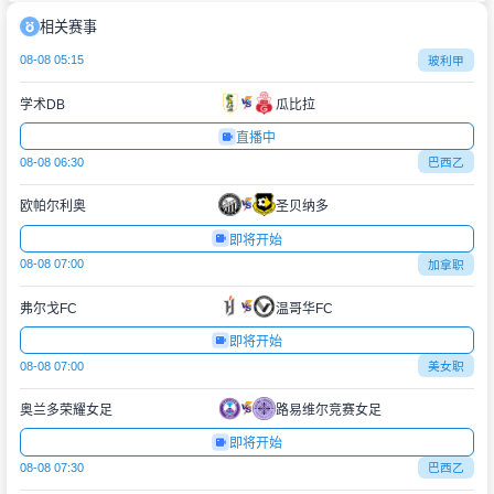
相关赛事
08-08 05:15
玻利甲
学术DB
瓜比拉
直播中
08-08 06:30
巴西乙
欧帕尔利奥
圣贝纳多
即将开始
08-08 07:00
加拿职
弗尔戈FC
温哥华FC
即将开始
08-08 07:00
美女职
奥兰多荣耀女足
路易维尔竞赛女足
即将开始
08-08 07:30
巴西乙