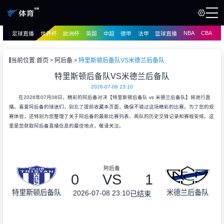
NBA
CBA
足球直播
世界杯
欧洲杯
英超
中超
德甲
法甲
篮球直播
页
直播
直播
当前位置:
首页
阿后备
特里斯顿后备队VS米德兰后备队
资讯
特里斯顿后备队VS米德兰后备队
资讯
2026-07-08 23:10
录像
录像
在2026年07月08日，精彩的阿后备对决【特里斯顿后备队 vs 米德兰后备队】将进行直
播。喜爱阿后备的球迷们，别忘了提前收藏本页面，确保不错过这场精彩的比赛。为了您的观
赛体验，还特别为您整理了关于阿后备的最新比赛列表、两队的历史交锋记录和赛程安排。这
里是您获取阿后备直播信息的最佳地点，敬请关注。
阿后备
0
VS
1
特里斯顿后备队
米德兰后备队
2026-07-08 23:10
已结束