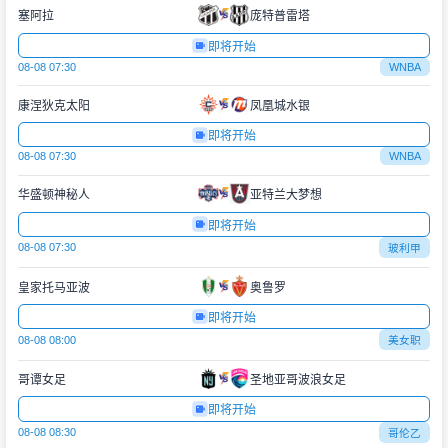
塞阿拉
庞特普雷塔
即将开始
08-08 07:30
WNBA
康涅狄克太阳
凤凰城水银
即将开始
08-08 07:30
WNBA
华盛顿神秘人
亚特兰大梦想
即将开始
08-08 07:30
玻利甲
皇家托马亚波
奥鲁罗
即将开始
08-08 08:00
美女职
哥谭女足
圣地亚哥波浪女足
即将开始
08-08 08:30
哥伦乙