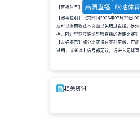
高清直播
咪咕体
【直播信号】
【赛事说明】北京时间2026年07月09日
友可以提前收藏本页面以免错过直播。足球
播、阿迪里亚波德戈里察直播的近期比赛列
【友好提示】部分比赛将在赛前更新，可能
过期，或者以上信号都无效，请进入足球直
相关资讯