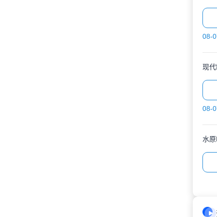
08-0
现代
08-0
水原