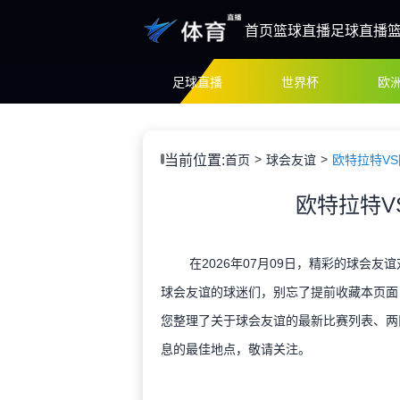
首页
篮球直播
足球直播
足球直播
世界杯
欧
当前位置:
首页
球会友谊
欧特拉特V
欧特拉特V
在2026年07月09日，精彩的球会友
球会友谊的球迷们，别忘了提前收藏本页面
您整理了关于球会友谊的最新比赛列表、两
息的最佳地点，敬请关注。