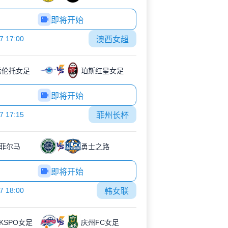
即将开始
7 17:00
澳西女超
索伦托女足
珀斯红星女足
即将开始
7 17:15
菲州长杯
菲尔马
勇士之路
即将开始
7 18:00
韩女联
KSPO女足
庆州FC女足