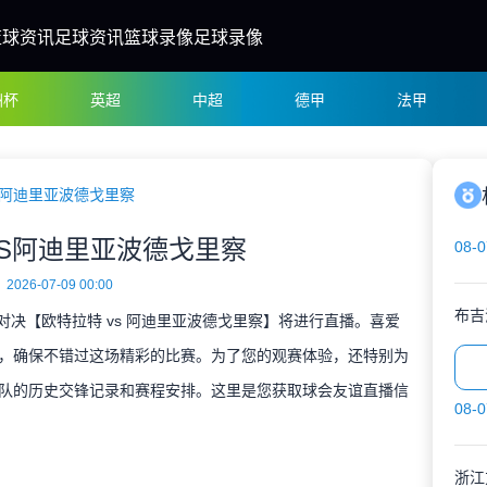
篮球资讯
足球资讯
篮球录像
足球录像
洲杯
英超
中超
德甲
法甲
S阿迪里亚波德戈里察
S阿迪里亚波德戈里察
08-0
2026-07-09 00:00
布吉
谊对决【欧特拉特 vs 阿迪里亚波德戈里察】将进行直播。喜爱
，确保不错过这场精彩的比赛。为了您的观赛体验，还特别为
队的历史交锋记录和赛程安排。这里是您获取球会友谊直播信
08-0
浙江