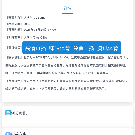
详情
【赛事名称】达喀尔市VSGBA
【赛事分类】
塞内甲
【开赛时间】2026年05月14日 04:00
【对阵双方】达喀尔市 vs GBA
高清直播
咪咕体育
免费直播
腾讯体育
【直播信号】
【赛事说明】北京时间2026年05月14日 04:00，塞内甲直播准时在线播放，喜欢看塞内甲比
赛的朋友可以提前收藏本页面以免错过直播。足球直播还为您在本页面索引了相关塞内甲直
播、【达喀尔市直播、GBA直播的近期比赛列表以及两队历史交锋、两队赛程。
【友好提示】部分比赛将在赛前更新，可能需要您在比赛前再刷新查看。 如果本页面比赛已
经过期已经过期，或者以上信号都无效，请进入足球直播查看最新直播信号。
相关资讯
相关赛事