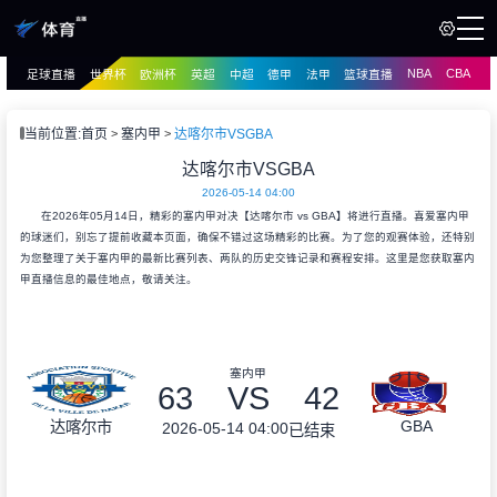
NBA
CBA
足球直播
世界杯
欧洲杯
英超
中超
德甲
法甲
篮球直播
页
直播
直播
当前位置:
首页
塞内甲
达喀尔市VSGBA
资讯
达喀尔市VSGBA
资讯
2026-05-14 04:00
录像
录像
在2026年05月14日，精彩的塞内甲对决【达喀尔市 vs GBA】将进行直播。喜爱塞内甲
的球迷们，别忘了提前收藏本页面，确保不错过这场精彩的比赛。为了您的观赛体验，还特别
为您整理了关于塞内甲的最新比赛列表、两队的历史交锋记录和赛程安排。这里是您获取塞内
甲直播信息的最佳地点，敬请关注。
塞内甲
63
VS
42
GBA
达喀尔市
2026-05-14 04:00
已结束