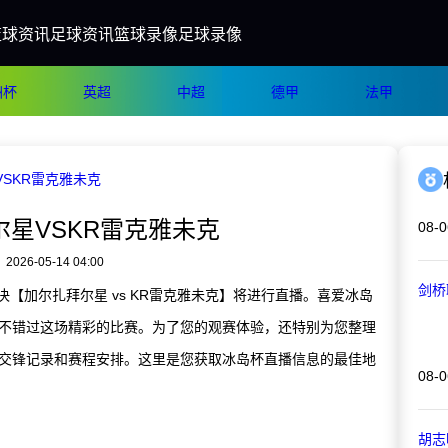
篮球资讯
足球资讯
篮球录像
足球录像
洲杯
英超
中超
德甲
法甲
SKR雷克雅未克
尔星VSKR雷克雅未克
08-0
2026-05-14 04:00
剑桥
对决【加尔扎拜尔星 vs KR雷克雅未克】将进行直播。喜爱冰岛
不错过这场精彩的比赛。为了您的观赛体验，还特别为您整理
交锋记录和赛程安排。这里是您获取冰岛杯直播信息的最佳地
08-0
胡志